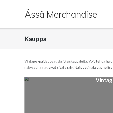
Skip
to
Ässä Merchandise
content
Kauppa
Vintage -paidat ovat yksittäiskappaleita. Voit tehdä ha
näkyvät hinnat eivät sisällä rahti-tai postimaksuja, ne lis
Vintag