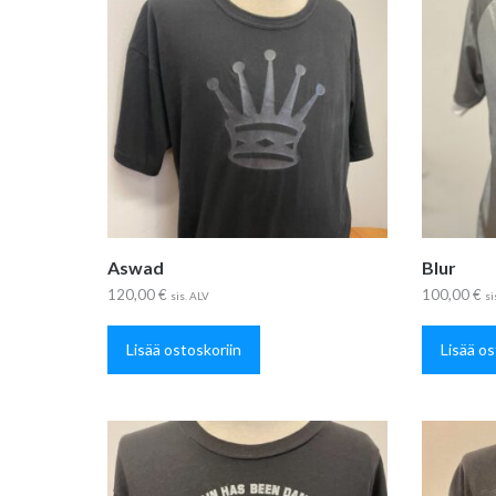
Aswad
Blur
120,00
€
100,00
€
sis. ALV
si
Lisää ostoskoriin
Lisää os