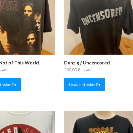
 Not of This World
Danzig / Uncencored
200,00
€
s. ALV
sis. ALV
toskoriin
Lisää ostoskoriin