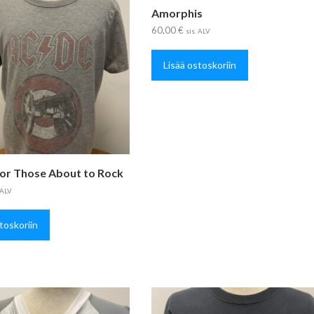
Amorphis
60,00
€
sis. ALV
Lisää ostoskoriin
or Those About to Rock
 ALV
toskoriin