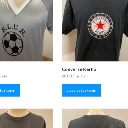
Converse Kerho
60,00
€
s. ALV
sis. ALV
toskoriin
Lisää ostoskoriin