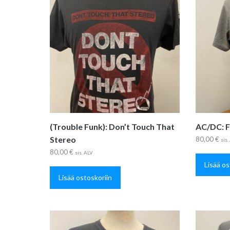
(Trouble Funk): Don’t Touch That
AC/DC: F
Stereo
80,00
€
sis.
80,00
€
sis. ALV
Lisää os
Lisää ostoskoriin