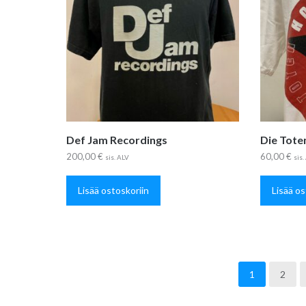
Def Jam Recordings
Die Tote
200,00
€
60,00
€
sis. ALV
sis.
Lisää ostoskoriin
Lisää os
1
2