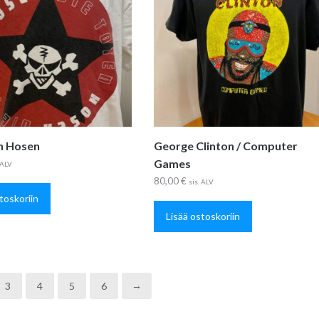
n Hosen
George Clinton / Computer
Games
 ALV
80,00
€
sis. ALV
toskoriin
Lisää ostoskoriin
3
4
5
6
→