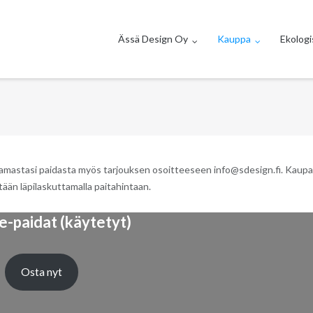
Ässä Design Oy
Kauppa
Ekologi
luamastasi paidasta myös tarjouksen osoitteeseen info@sdesign.fi. Kaup
ätään läpilaskuttamalla paitahintaan.
e-paidat (käytetyt)
Osta nyt