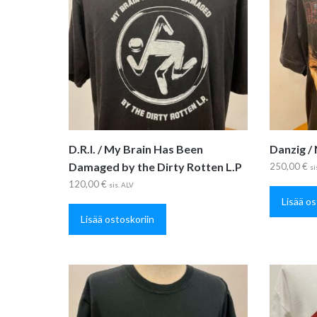
D.R.I. / My Brain Has Been
Danzig /
Damaged by the Dirty Rotten L.P
250,00
€
si
120,00
€
sis. ALV
Lisää os
Lisää ostoskoriin