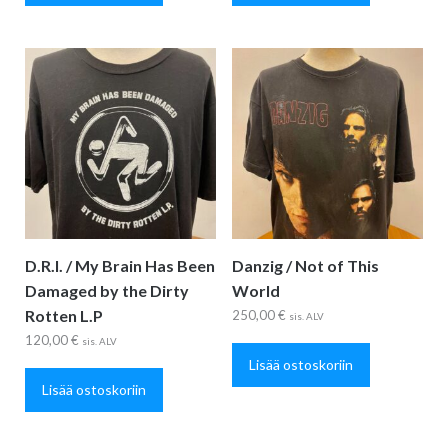
D.R.I. / My Brain Has Been
Danzig / Not of This
Damaged by the Dirty
World
Rotten L.P
250,00
€
sis. ALV
120,00
€
sis. ALV
Lisää ostoskoriin
Lisää ostoskoriin