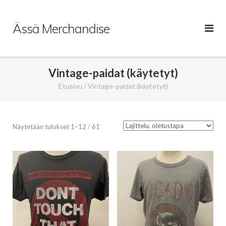
Skip
to
Ässä Merchandise
content
Vintage-paidat (käytetyt)
Etusivu
/ Vintage-paidat (käytetyt)
Näytetään tulokset 1–12 / 61