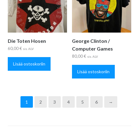
Die Toten Hosen
George Clinton /
Computer Games
60,00
€
sis. ALV
80,00
€
sis. ALV
Lisää ostoskoriin
Lisää ostoskoriin
1
2
3
4
5
6
→