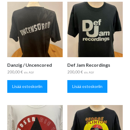
Danzig / Uncencored
Def Jam Recordings
200,00
€
200,00
€
sis. ALV
sis. ALV
Lisää ostoskoriin
Lisää ostoskoriin