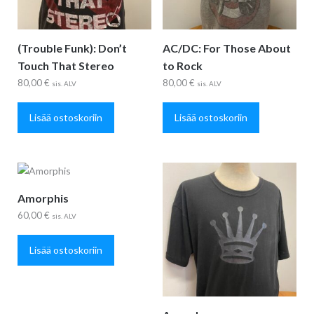
(Trouble Funk): Don’t
AC/DC: For Those About
Touch That Stereo
to Rock
80,00
€
80,00
€
sis. ALV
sis. ALV
Lisää ostoskoriin
Lisää ostoskoriin
Amorphis
60,00
€
sis. ALV
Lisää ostoskoriin