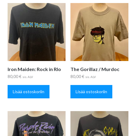
Iron Maiden: Rock in RIo
The Gorillaz / Murdoc
80,00
€
80,00
€
sis. ALV
sis. ALV
Lisää ostoskoriin
Lisää ostoskoriin