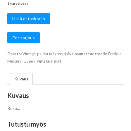
1 varastossa
Queen
Lisää ostoskoriin
määrä
Tee tarjous
Osasto:
Vintage-paidat (käytetyt)
Avainsanat tuotteelle
Freddie
Mercury
,
Queen
,
Vintage t-shirt
Kuvaus
Kuvaus
Koko…
Tutustu myös